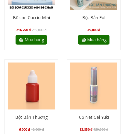
Bộ sơn Cuccio Mini
Bột Bản Fol
216,750
đ
289,000
đ
39,000
đ
Mua hàng
Mua hàng
Bột Bản Thường
Cọ Nét Gel Yuki
6,000
đ
12,000
đ
83,850
đ
129,000
đ